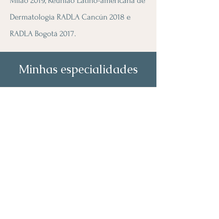
Milão 2019, Reunião Latino-americana de
Dermatologia RADLA Cancún 2018 e
RADLA Bogotá 2017.
Minhas especialidades
Dermatologia Clínica
Avaliação e tratamento de
doenças da pele, das unhas e
prevenção e diagnóstico precoce
de câncer de pele.